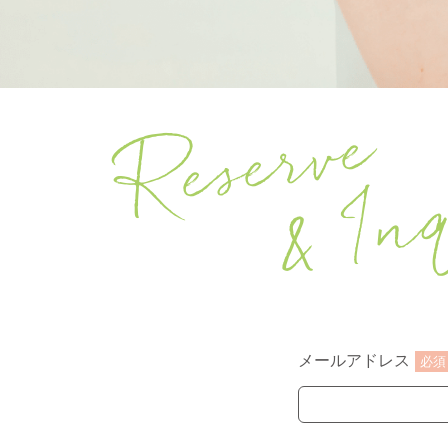
Reserve
& Inq
メールアドレス
必須