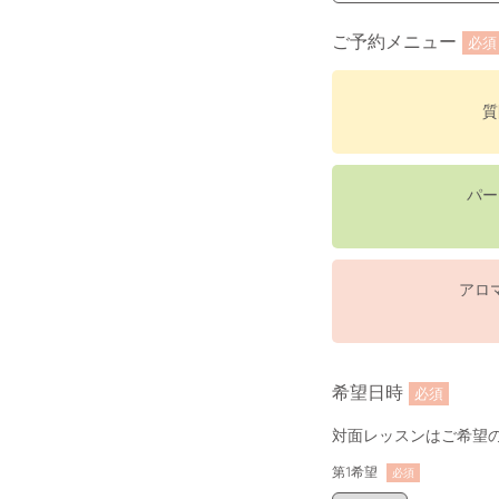
ご予約メニュー
必須
質
パー
アロ
希望日時
必須
対面レッスンはご希望の
第1希望
必須